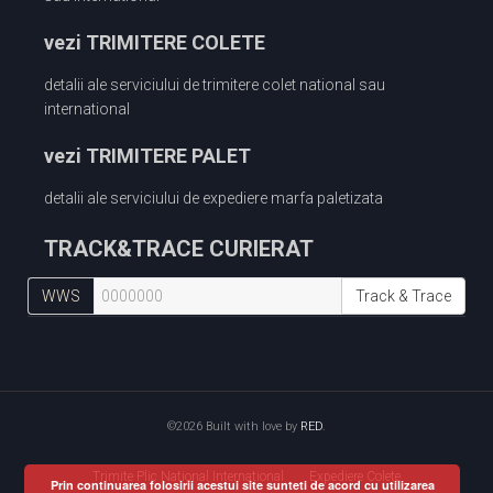
vezi TRIMITERE COLETE
detalii ale serviciului de trimitere colet national sau
international
vezi TRIMITERE PALET
detalii ale serviciului de expediere marfa paletizata
TRACK&TRACE CURIERAT
WWS
Track & Trace
©2026 Built with love by
RED
.
Trimite Plic National International
Expediere Colete
Prin continuarea folosirii acestui site sunteti de acord cu utilizarea